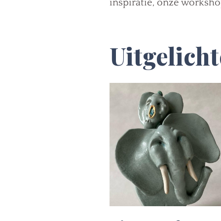
inspiratie, onze worksho
Uitgelich