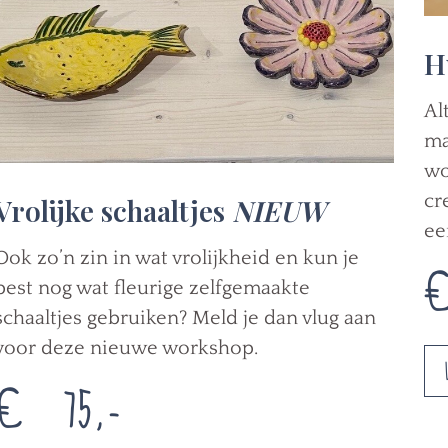
H
Al
ma
wo
cr
Vrolijke schaaltjes
NIEUW
ee
€
Ook zo’n zin in wat vrolijkheid en kun je
best nog wat fleurige zelfgemaakte
schaaltjes gebruiken? Meld je dan vlug aan
voor deze nieuwe workshop.
€ 75,-