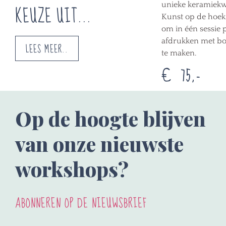
unieke keramiekw
KEUZE UIT...
Kunst op de hoek 
om in één sessie 
afdrukken met bo
LEES MEER..
te maken.
€ 75,-
LEES MEER
Op de hoogte blijven
van onze nieuwste
workshops?
ABONNEREN OP DE NIEUWSBRIEF