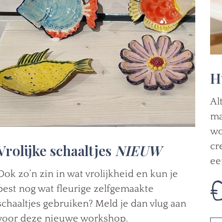
H
Al
ma
wo
cr
Vrolijke schaaltjes
NIEUW
ee
€
Ook zo’n zin in wat vrolijkheid en kun je
best nog wat fleurige zelfgemaakte
schaaltjes gebruiken? Meld je dan vlug aan
voor deze nieuwe workshop.